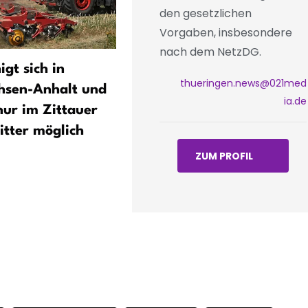
den gesetzlichen
Vorgaben, insbesondere
nach dem NetzDG.
gt sich in
DWD: Mittwoch 30–35 Gra
thueringen.news@021med
hsen-Anhalt und
und teils kräftige Gewitter
ia.de
nur im Zittauer
Sachsen, Sachsen-Anhalt 
tter möglich
Thüringen
ZUM PROFIL