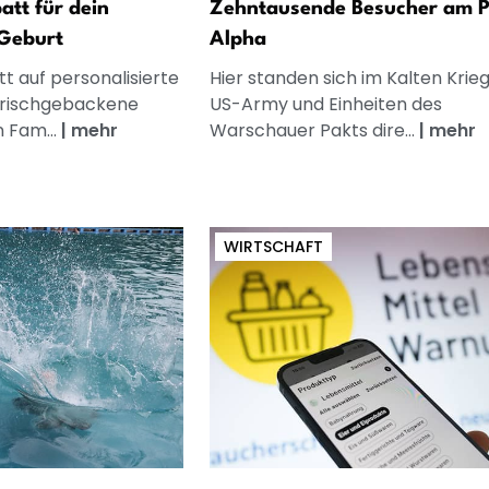
att für dein
Zehntausende Besucher am P
Geburt
Alpha
t auf personalisierte
Hier standen sich im Kalten Krieg
frischgebackene
US-Army und Einheiten des
n Fam...
|
mehr
Warschauer Pakts dire...
|
mehr
WIRTSCHAFT