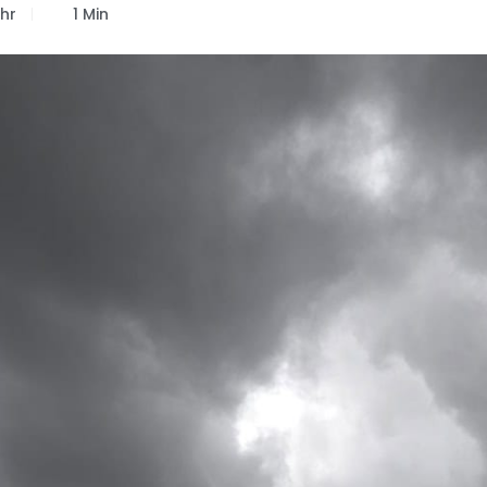
hr
1 Min