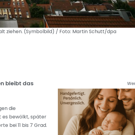
ziehen. (Symbolbild) / Foto: Martin Schutt/dpa
n bleibt das
We
gen die
 es bewölkt, später
te bei 11 bis 7 Grad.