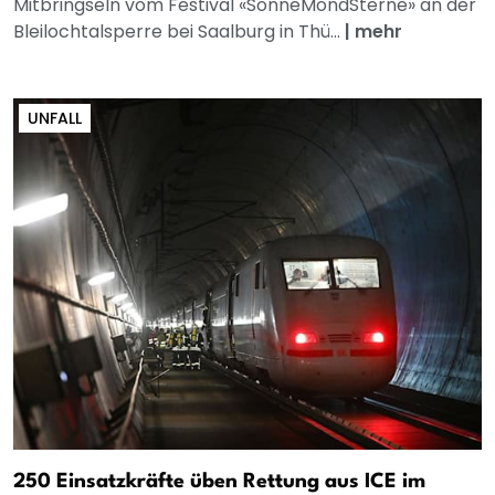
Mitbringseln vom Festival «SonneMondSterne» an der
Bleilochtalsperre bei Saalburg in Thü...
|
mehr
UNFALL
250 Einsatzkräfte üben Rettung aus ICE im