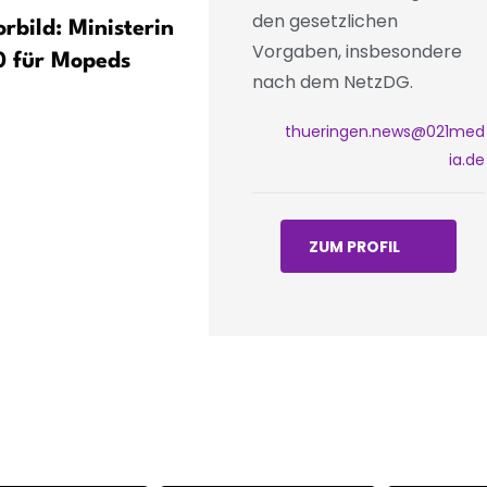
den gesetzlichen
rbild: Ministerin
Anschlussstelle Erfurt-
Vorgaben, insbesondere
0 für Mopeds
Bindersleben an A71 wege
nach dem NetzDG.
Fahrbahnsanierung zeitwe
gesperrt
thueringen.news@021med
ia.de
ZUM PROFIL