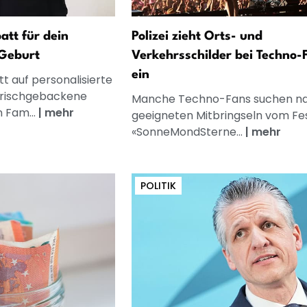
att für dein
Polizei zieht Orts- und
Geburt
Verkehrsschilder bei Techno-
ein
t auf personalisierte
frischgebackene
Manche Techno-Fans suchen n
n Fam...
|
mehr
geeigneten Mitbringseln vom Fes
«SonneMondSterne...
|
mehr
POLITIK