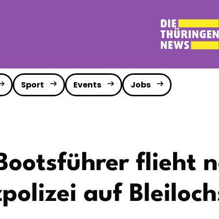
Sport
Events
Jobs
ootsführer flieht n
olizei auf Bleiloc