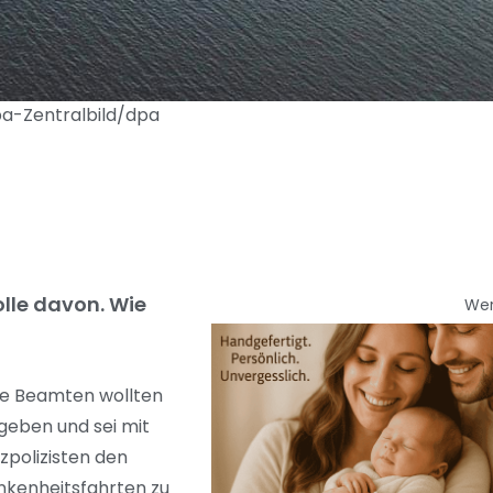
dpa-Zentralbild/dpa
olle davon. Wie
We
Die Beamten wollten
geben und sei mit
zpolizisten den
unkenheitsfahrten zu