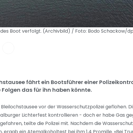
ndes Boot verfolgt. (Archivbild) / Foto: Bodo Schackow/
stausee fährt ein Bootsführer einer Polizeikontr
e Folgen das für ihn haben könnte.
 Bleilochstausee vor der Wasserschutzpolizei geflohen. 
burger Lichterfest kontrollieren - doch er habe Gas ge
fahren, teilte die Polizei mit. Nachdem die Wasserschut
, ergab ein Atemalkoholtest bei ihm 1,4 Promille. «Bei Tr