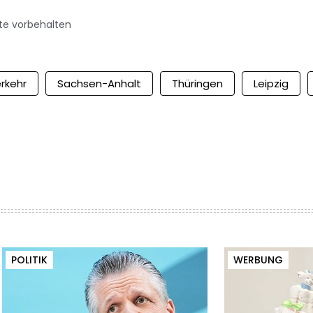
te vorbehalten
rkehr
Sachsen-Anhalt
Thüringen
Leipzig
POLITIK
WERBUNG