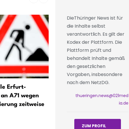
DieThüringer News ist für
die Inhalte selbst
verantwortlich. Es gilt der
Kodex der Plattform. Die
Plattform prüft und
behandelt Inhalte gemäß
den gesetzlichen
Vorgaben, insbesondere
nach dem NetzDG.
le Erfurt-
Mehr als 300.000 Fahrze
thueringen.news@021med
 an A71 wegen
in Thüringen mit Alt- und
ia.de
erung zeitweise
Heimatkennzeichen
ZUM PROFIL