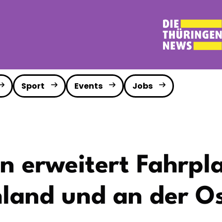
Sport
Events
Jobs
n erweitert Fahrpl
hland und an der O