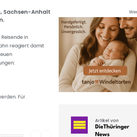
n, Sachsen-Anhalt
We
n.
Reisende in
Bahn reagiert damit
neuen
ungen:
werden. Für
Artikel von
DieThüringer
News