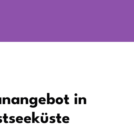
anangebot in
stseeküste