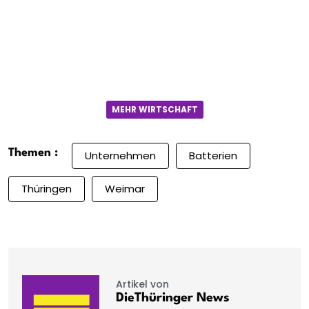
MEHR WIRTSCHAFT
Themen :
Unternehmen
Batterien
Thüringen
Weimar
Artikel von
DieThüringer News