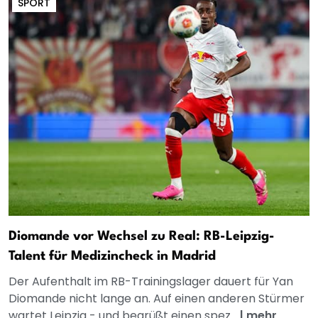
SPORT
Diomande vor Wechsel zu Real: RB-Leipzig-
Talent für Medizincheck in Madrid
Der Aufenthalt im RB-Trainingslager dauert für Yan
Diomande nicht lange an. Auf einen anderen Stürmer
wartet Leipzig - und begrüßt einen spez...
|
mehr