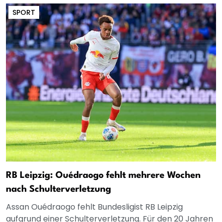
SPORT
RB Leipzig: Ouédraogo fehlt mehrere Wochen
nach Schulterverletzung
Assan Ouédraogo fehlt Bundesligist RB Leipzig
aufgrund einer Schulterverletzung. Für den 20 Jahren