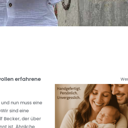
ollen erfahrene
We
n und nun muss eine
Wir sind eine
f Becker, der über
nt ist. Ähnliche