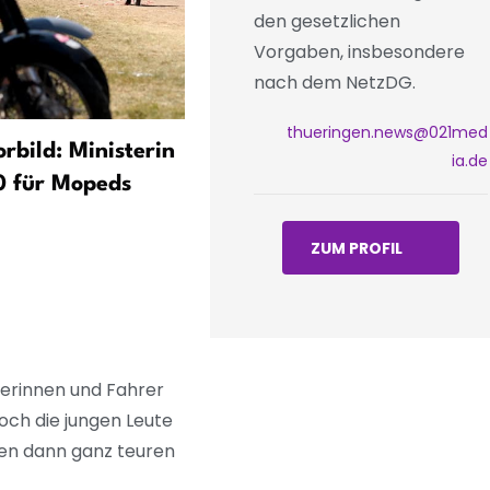
den gesetzlichen
Vorgaben, insbesondere
nach dem NetzDG.
thueringen.news@021med
rbild: Ministerin
Anschlussstelle Erfurt-
ia.de
0 für Mopeds
Bindersleben an A71 wege
Fahrbahnsanierung zeitwe
ZUM PROFIL
gesperrt
erinnen und Fahrer
och die jungen Leute
aben dann ganz teuren