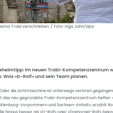
hema Trabi verschrieben. / Foto: Inga Jahn/dpa
Geheimtipp: Im neuen Trabi-Kompetenzzentrum w
n. Was «D-Rolf» und sein Team planen.
 Oder die Lichtmaschine ist unterwegs verloren gegange
unft das neu gegründete Trabi-Kompetenzzentrum helfen. «
Mecklenburg-Vorpommern und Sachsen-Anhalt», erzählt Rol
le hinaus besser als «D-Rolf» oder «Drehorgel-Rolf» bekan