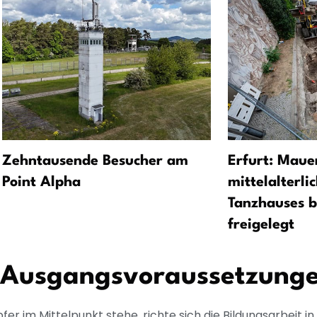
Zehntausende Besucher am
Erfurt: Maue
Point Alpha
mittelalterli
Tanzhauses 
freigelegt
e Ausgangsvoraussetzung
fer im Mittelpunkt stehe, richte sich die Bildungsarbeit i