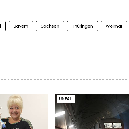
d
Bayern
Sachsen
Thüringen
Weimar
UNFALL