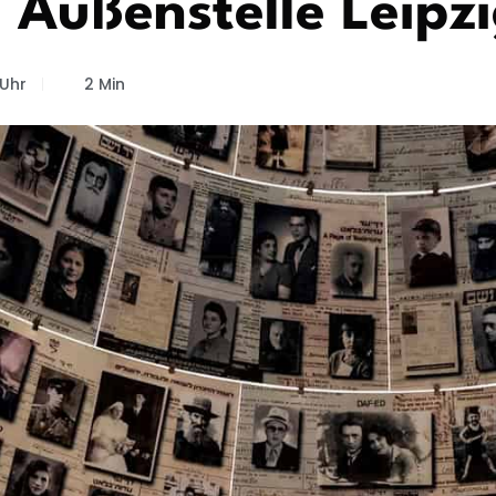
Außenstelle Leipz
 Uhr
2 Min