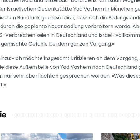
n Buchenwald und Mittelbau-Dora, Jens-Christian Wagner,
 der israelischen Gedenkstätte Yad Vashem in München g
schen Rundfunk grundsätzlich, dass sich die Bildungsland
urch die geplante Neuansiedlung verbreitern werde. Ab
NS-Verbrechen seien in Deutschland und Israel «vollkomm
her gemischte Gefühle bei dem ganzen Vorgang.»
inzu: «Ich möchte insgesamt kritisieren an dem Vorgang,
wie diese Außenstelle von Yad Vashem nach Deutschland 
 nur sehr oberflächlich gesprochen worden. «Was diese
ar.»
ie