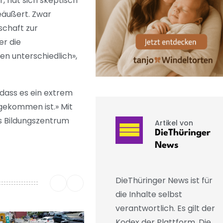
 hat sich skeptisch
eäußert. Zwar
schaft zur
er die
en unterschiedlich»,
 dass es ein extrem
gekommen ist.» Mit
s Bildungszentrum
Artikel von
DieThüringer
News
DieThüringer News ist für
die Inhalte selbst
verantwortlich. Es gilt der
Kodex der Plattform. Die