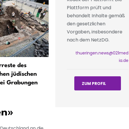
Plattform prüft und
behandelt Inhalte gemäß
den gesetzlichen
Vorgaben, insbesondere
nach dem NetzDG.
thueringen.news@021med
ia.de
rreste des
DDR-Oldtimer: Eisenach fe
chen jüdischen
60 Jahre Wartburg 353
bei Grabungen
ZUM PROFIL
en»
n Deutschland an die