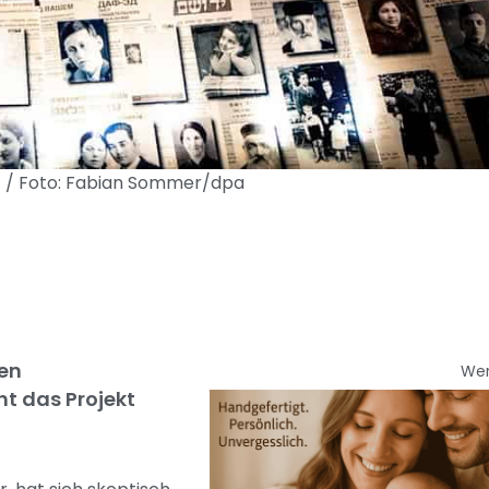
d) / Foto: Fabian Sommer/dpa
hen
We
ht das Projekt