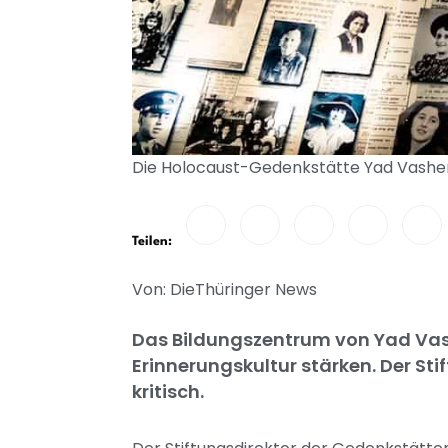
Die Holocaust-Gedenkstätte Yad Vashem 
Teilen:
Von: DieThüringer News
Das Bildungszentrum von Yad Vash
Erinnerungskultur stärken. Der St
kritisch.