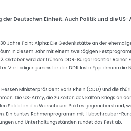
 der Deutschen Einheit. Auch Politik und die US
 30 Jahre Point Alpha: Die Gedenkstätte an der ehemali
läum in diesem Jahr mit einem zweitägigen Festprogramm
. Oktober wird der frühere DDR-Bürgerrechtler Rainer 
letzter Verteidigungsminister der DDR löste Eppelmann die
ssen Ministerpräsident Boris Rhein (CDU) und die thür
ehmen. Die US-Army, die zu Zeiten des Kalten Kriegs an d
den Soldaten des Warschauer Paktes gegenüberstand, wi
eten. Ein buntes Rahmenprogramm mit Hubschrauber-Rund
rungen und Unterhaltungsständen rundet das Fest ab.