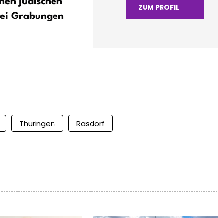
chen jüdischen
60 Jahre Wartburg 353
ZUM PROFIL
bei Grabungen
Thüringen
Rasdorf