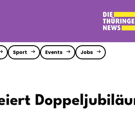
Sport
Events
Jobs
eiert Doppeljubilä