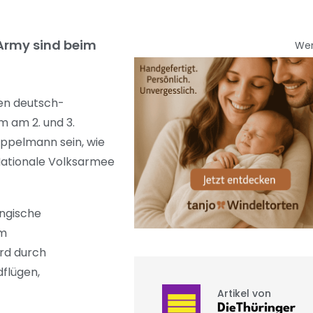
-Army sind beim
We
gen deutsch-
 am 2. und 3.
Eppelmann sein, wie
 Nationale Volksarmee
ingische
em
rd durch
flügen,
Artikel von
DieThüringer