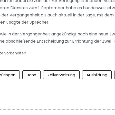
hätten dabei die Zahl der zur Verfügung stehenden Ausbi
ttleren Dienstes zum 1. September habe es bundesweit et
der Vergangenheit als auch aktuell in der Lage, mit d
n», sagte der Sprecher.
t wie in der Vergangenheit angekündigt noch eine neue Z
Eine abschließende Entscheidung zur Errichtung der Zwei-
te vorbehalten
hüringen
Bonn
Zollverwaltung
Ausbildung