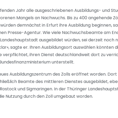
ufenden Jahr alle ausgeschriebenen Ausbildungs- und St
renen Mangels an Nachwuchs. Bis zu 400 angehende Zöll
würden demnächst in Erfurt ihre Ausbildung beginnen, sa
schen Presse-Agentur. Wie viele Nachwuchsbeamte am End
 Landeshauptstadt ausgebildet würden, sei derzeit noch 
unklar», sagte er. Ihren Ausbildungsort auswählen könnten
e verpflichtet, ihren Dienst deutschlandweit dort zu verri
 Bundesfinanzministerium unterstellt.
neues Ausbildungszentrum des Zolls eröffnet worden. Dor
ließlich Beamte des mittleren Dienstes ausgebildet, ebe
 Rostock und Sigmaringen. In der Thüringer Landeshaupts
die Nutzung durch den Zoll umgebaut worden.