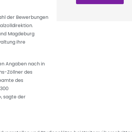
 Zahl der Bewerbungen
lzolldirektion.
 und Magdeburg
altung ihre
den Angaben nach in
hs-Zöllner des
beamte des
1300
, sagte der