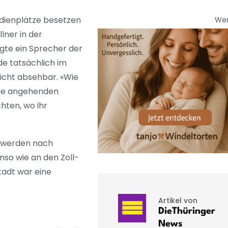
udienplätze besetzen
We
ner in der
gte ein Sprecher der
e tatsächlich im
nicht absehbar. «Wie
 die angehenden
chten, wo ihr
t werden nach
nso wie an den Zoll-
tadt war eine
Artikel von
DieThüringer
News