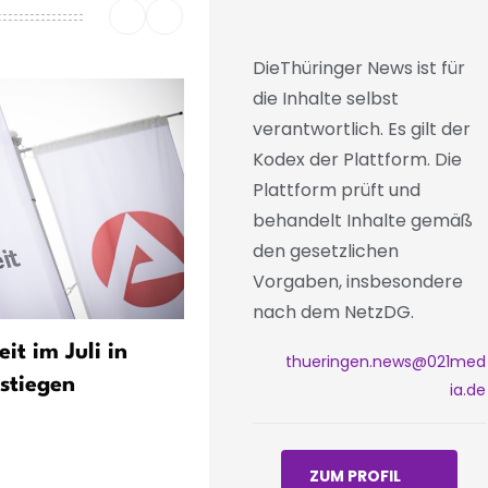
DieThüringer News ist für
die Inhalte selbst
verantwortlich. Es gilt der
Kodex der Plattform. Die
Plattform prüft und
behandelt Inhalte gemäß
den gesetzlichen
Vorgaben, insbesondere
nach dem NetzDG.
it im Juli in
CDA-Vorsitzender stellt si
thueringen.news@021med
stiegen
hinter Ost-
ia.de
Ministerpräsidenten
ZUM PROFIL