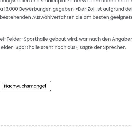
ldungsstellen und Studienplätze bei Weitem überschritten
wa 13.000 Bewerbungen gegeben. «Der Zoll ist aufgrund de
em bestehenden Auswahlverfahren die am besten geeignet
wei-Felder-Sporthalle gebaut wird, war nach den Angabe
Felder-Sporthalle steht noch aus», sagte der Sprecher.
Nachwuchsmangel