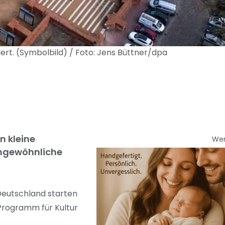
t. (Symbolbild) / Foto: Jens Büttner/dpa
n kleine
We
ungewöhnliche
 Deutschland starten
Programm für Kultur