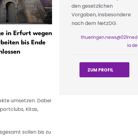
den gesetzlichen
Vorgaben, insbesondere
nach dem NetzDG.
e in Erfurt wegen
Kulturarena Jena: 30.000
thueringen.news@021med
beiten bis Ende
Besucher – zwölf
ia.de
hlossen
Veranstaltungen nahezu
ausverkauft
ZUM PROFIL
ekte umsetzen. Dabei
ortclubs, Kitas,
nsgesamt sollen bis zu