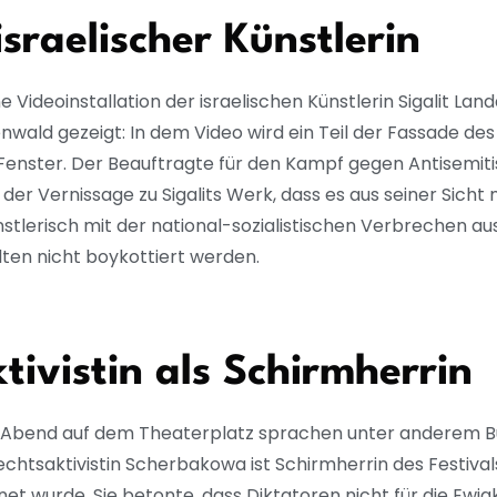
israelischer Künstlerin
ideoinstallation der israelischen Künstlerin Sigalit Land
nwald gezeigt: In dem Video wird ein Teil der Fassade d
 Fenster. Der Beauftragte für den Kampf gegen Antisemit
 der Vernissage zu Sigalits Werk, dass es aus seiner Sicht
künstlerisch mit der national-sozialistischen Verbrechen a
llten nicht boykottiert werden.
ivistin als Schirmherrin
am Abend auf dem Theaterplatz sprachen unter anderem Bu
htsaktivistin Scherbakowa ist Schirmherrin des Festival
et wurde. Sie betonte, dass Diktatoren nicht für die Ewi