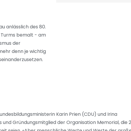
au anlässlich des 80.
es Turms bemalt - am
ismus der
 mehr denn je wichtig
useinanderzusetzen.
ndesbildungsministerin Karin Prien (CDU) und Irina
s und Gründungsmitglied der Organisation Memorial, die 
gkeit seien. «Aber menschliche Werte und Werte der groß