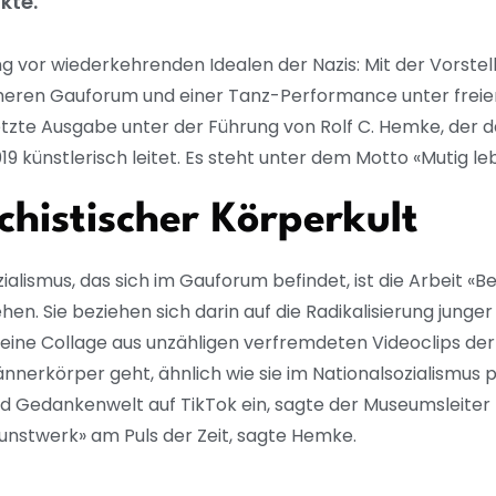
kte.
vor wiederkehrenden Idealen der Nazis: Mit der Vorstel
üheren Gauforum und einer Tanz-Performance unter frei
letzte Ausgabe unter der Führung von Rolf C. Hemke, der
019 künstlerisch leitet. Es steht unter dem Motto «Mutig le
chistischer Körperkult
lismus, das sich im Gauforum befindet, ist die Arbeit «Be
hen. Sie beziehen sich darin auf die Radikalisierung jung
t eine Collage aus unzähligen verfremdeten Videoclips der 
nnerkörper geht, ähnlich wie sie im Nationalsozialismus 
 und Gedankenwelt auf TikTok ein, sagte der Museumsleiter
unstwerk» am Puls der Zeit, sagte Hemke.