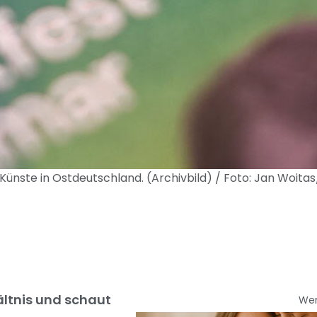
Künste in Ostdeutschland. (Archivbild) / Foto: Jan Woita
hältnis und schaut
We