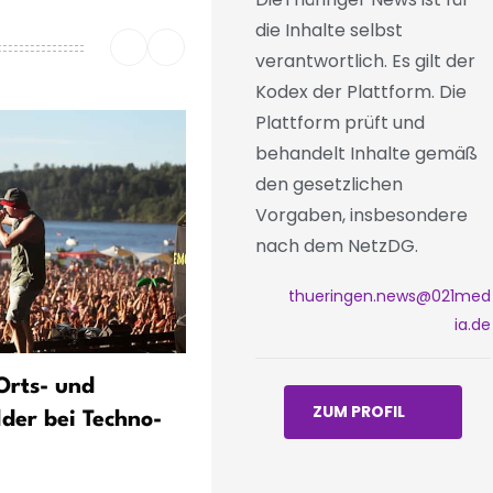
die Inhalte selbst
verantwortlich. Es gilt der
Kodex der Plattform. Die
Plattform prüft und
behandelt Inhalte gemäß
den gesetzlichen
Vorgaben, insbesondere
nach dem NetzDG.
thueringen.news@021med
ia.de
 Orts- und
Bestseller auf den Domstuf
ZUM PROFIL
lder bei Techno-
Rockoper feierte Premiere