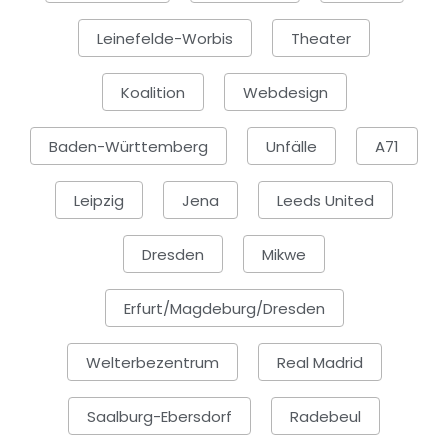
Leinefelde-Worbis
Theater
Koalition
Webdesign
Baden-Württemberg
Unfälle
A71
Leipzig
Jena
Leeds United
Dresden
Mikwe
Erfurt/Magdeburg/Dresden
Welterbezentrum
Real Madrid
Saalburg-Ebersdorf
Radebeul