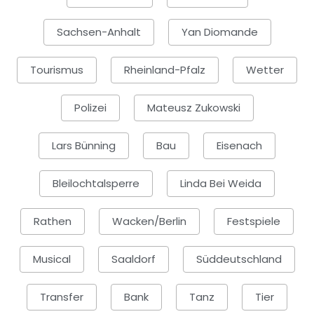
Sachsen-Anhalt
Yan Diomande
Tourismus
Rheinland-Pfalz
Wetter
Polizei
Mateusz Zukowski
Lars Bünning
Bau
Eisenach
Bleilochtalsperre
Linda Bei Weida
Rathen
Wacken/Berlin
Festspiele
Musical
Saaldorf
Süddeutschland
Transfer
Bank
Tanz
Tier