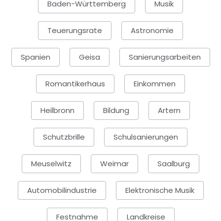
Baden-Württemberg
Musik
Teuerungsrate
Astronomie
Spanien
Geisa
Sanierungsarbeiten
Romantikerhaus
Einkommen
Heilbronn
Bildung
Artern
Schutzbrille
Schulsanierungen
Meuselwitz
Weimar
Saalburg
Automobilindustrie
Elektronische Musik
Festnahme
Landkreise