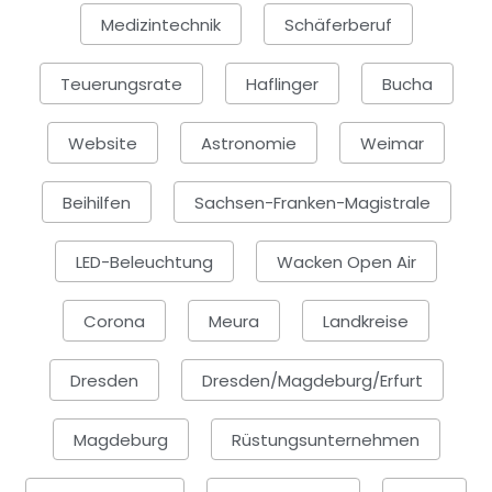
Medizintechnik
Schäferberuf
Teuerungsrate
Haflinger
Bucha
Website
Astronomie
Weimar
Beihilfen
Sachsen-Franken-Magistrale
LED-Beleuchtung
Wacken Open Air
Corona
Meura
Landkreise
Dresden
Dresden/Magdeburg/Erfurt
Magdeburg
Rüstungsunternehmen