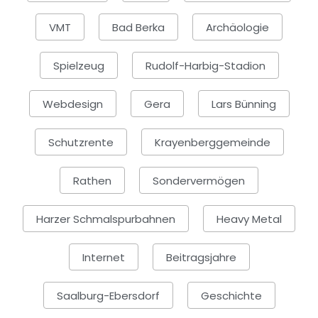
VMT
Bad Berka
Archäologie
Spielzeug
Rudolf-Harbig-Stadion
Webdesign
Gera
Lars Bünning
Schutzrente
Krayenberggemeinde
Rathen
Sondervermögen
Harzer Schmalspurbahnen
Heavy Metal
Internet
Beitragsjahre
Saalburg-Ebersdorf
Geschichte