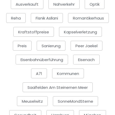
Ausverkauft
Nahverkehr
Optik
Reha
Fisnik Asllani
Romantikerhaus
Kraftstoffpreise
Kapselverletzung
Preis
Sanierung
Peer Jaekel
Eisenbahnüberführung
Eisenach
A71
Kommunen
Saalfelden Am Steinernen Meer
Meuselwitz
SonneMondSterne