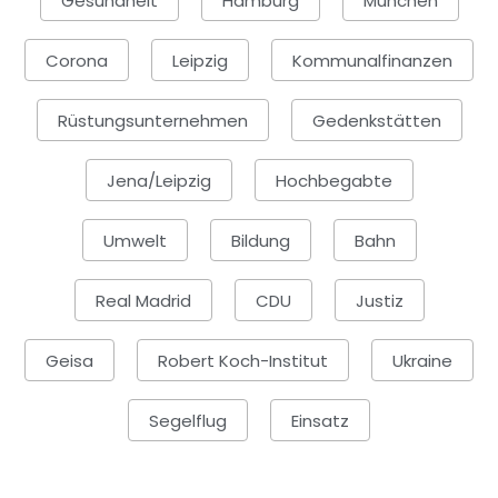
Gesundheit
Hamburg
München
Corona
Leipzig
Kommunalfinanzen
Rüstungsunternehmen
Gedenkstätten
Jena/Leipzig
Hochbegabte
Umwelt
Bildung
Bahn
Real Madrid
CDU
Justiz
Geisa
Robert Koch-Institut
Ukraine
Segelflug
Einsatz