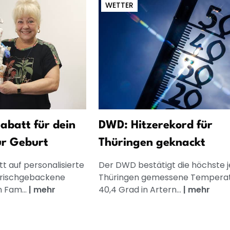
WETTER
abatt für dein
DWD: Hitzerekord für
ur Geburt
Thüringen geknackt
t auf personalisierte
Der DWD bestätigt die höchste je
frischgebackene
Thüringen gemessene Temperat
n Fam...
|
mehr
40,4 Grad in Artern...
|
mehr