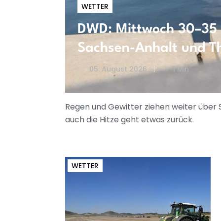
WETTER
DWD: Mittwoch 30–35 G
Sachsen-Anhalt und T
05. August 2026
1 Min
Regen und Gewitter ziehen weiter über 
auch die Hitze geht etwas zurück.
WETTER