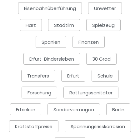
Eisenbahnüberführung
Unwetter
Harz
Stadtilm
Spielzeug
Spanien
Finanzen
Erfurt-Bindersleben
30 Grad
Transfers
Erfurt
Schule
Forschung
Rettungssanitäter
Ertrinken
Sondervermögen
Berlin
Kraftstoffpreise
Spannungsrisskorrosion