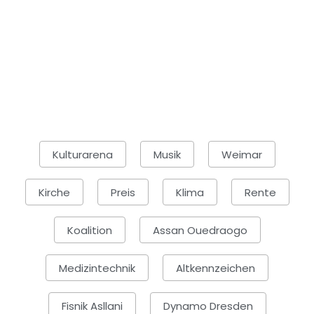
Kulturarena
Musik
Weimar
Kirche
Preis
Klima
Rente
Koalition
Assan Ouedraogo
Medizintechnik
Altkennzeichen
Fisnik Asllani
Dynamo Dresden