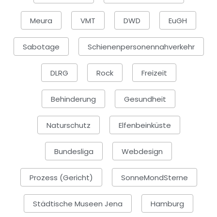
Meura
VMT
DWD
EuGH
Sabotage
Schienenpersonennahverkehr
DLRG
Rock
Freizeit
Behinderung
Gesundheit
Naturschutz
Elfenbeinküste
Bundesliga
Webdesign
Prozess (Gericht)
SonneMondSterne
Städtische Museen Jena
Hamburg