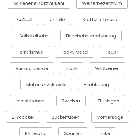
Schienenersatzverkehr
Welterbezentrum
Fußball
Unfälle
Kraftstoffpreise
Selketalbahn
Eisenbahnüberführung
Terrorismus
Heavy Metal
Feuer
Auszubildende
Erotik
Wildbienen
Mateusz Zukowski
Hirnblutung
Investitionen
Zwickau
Thüringen
E-Scooter
Zuckerrüben
Vorhersage
RB Leipzig
Spanien
Linke