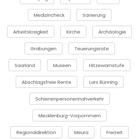
Medizincheck
Sanierung
Arbeitslosigkeit
Kirche
Archäologie
Grabungen
Teuerungsrate
Saarland
Museen
Hitzewarnstufe
Abschlagsfreie Rente
Lars Bünning
Schienenpersonennahverkehr
Mecklenburg-Vorpommern
Regionaldirektion
Meura
Freizeit