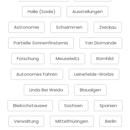
Halle (Saale)
Ausstellungen
Astronomie
Schwimmen
Zwickau
Partielle Sonnenfinsternis
Yan Diomande
Forschung
Meuselwitz
Römhild
Autonomes Fahren
Leinefelde-Worbis
Linda Bei Weida
Blaualgen
Bleilochstausee
Sachsen
Spanien
Verwaltung
Mittelthüringen
Berlin