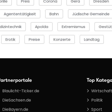
rille
Preis
Corona
Gera
Dresden
Agententätigkeit
Bahn
Jüdische Gemeinde
izintechnik
Apolda
Extremismus
Gestüt
Erotik
Preise
Konzerte
Landtag
Partnerportale
Top Katego
Blaulicht-Ticker.de
Wirtschaf
DieSachsen.de
Politik
DieBayern.de
Sport