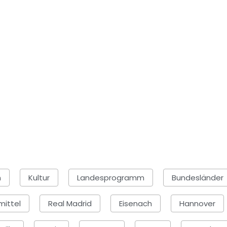
n
Kultur
Landesprogramm
Bundesländer
mittel
Real Madrid
Eisenach
Hannover