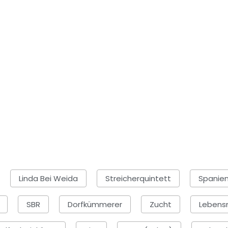
Linda Bei Weida
Streicherquintett
Spanie
SBR
Dorfkümmerer
Zucht
Lebens