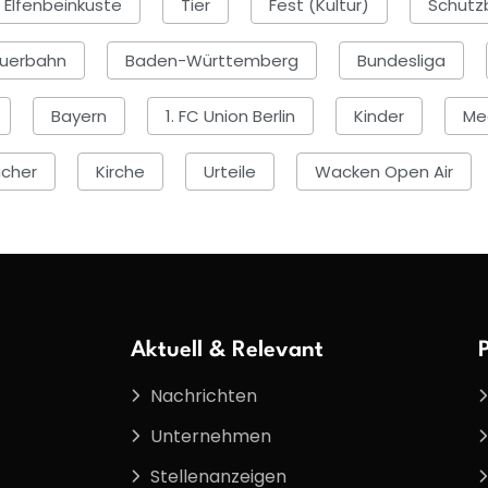
Elfenbeinküste
Tier
Fest (Kultur)
Schutzb
uerbahn
Baden-Württemberg
Bundesliga
Bayern
1. FC Union Berlin
Kinder
Med
ucher
Kirche
Urteile
Wacken Open Air
Aktuell & Relevant
Nachrichten
Unternehmen
Stellenanzeigen