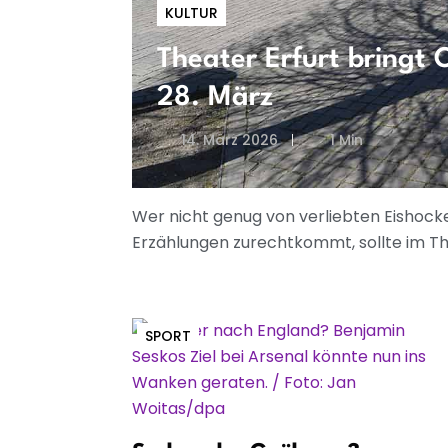
KULTUR
Theater Erfurt bring
28. März
14. März 2026
1 Min
Wer nicht genug von verliebten Eishock
Erzählungen zurechtkommt, sollte im Th
SPORT