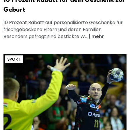
Geburt
10 Prozent Rabatt auf personalisierte Geschenke für
frischgebackene Eltern und deren Familien.
Besonders gefragt sind bestickte W...
|
mehr
SPORT