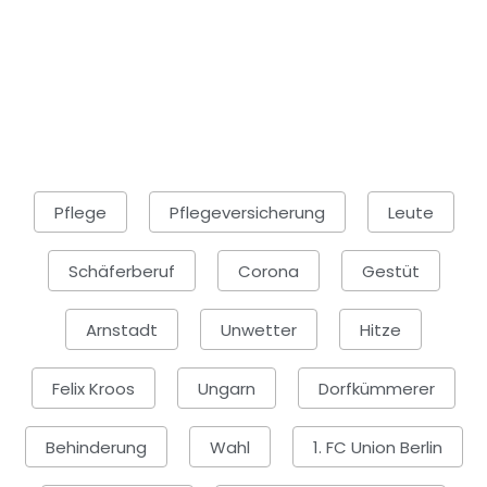
Pflege
Pflegeversicherung
Leute
Schäferberuf
Corona
Gestüt
Arnstadt
Unwetter
Hitze
Felix Kroos
Ungarn
Dorfkümmerer
Behinderung
Wahl
1. FC Union Berlin