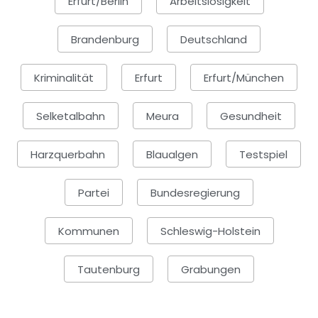
Erfurt/Berlin
Arbeitslosigkeit
Brandenburg
Deutschland
Kriminalität
Erfurt
Erfurt/München
Selketalbahn
Meura
Gesundheit
Harzquerbahn
Blaualgen
Testspiel
Partei
Bundesregierung
Kommunen
Schleswig-Holstein
Tautenburg
Grabungen