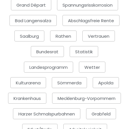
Grand Départ
Spannungsrisskorrosion
Bad Langensalza
Abschlagsfreie Rente
Saalburg
Rathen
Vertrauen
Bundesrat
Statistik
Landesprogramm
Wetter
Kulturarena
Sömmerda
Apolda
Krankenhaus
Mecklenburg-Vorpommern
Harzer Schmalspurbahnen
Grabfeld