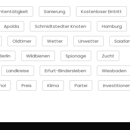
tentätigkeit
Sanierung
Kostenloser Eintritt
Apolda
Schmidtstedter Knoten
Hamburg
Oldtimer
Wetter
Unwetter
Saarla
Berlin
Wildbienen
Spionage
Zucht
Landkreise
Erfurt-Bindersleben
Wiesbaden
hol
Preis
Klima
Partei
Investitione