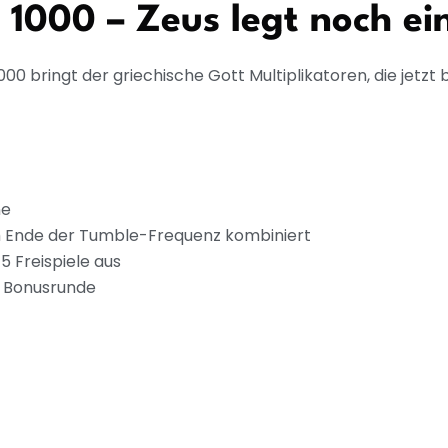
1000 – Zeus legt noch ei
1000 bringt der griechische Gott Multiplikatoren, die jet
ne
am Ende der Tumble-Frequenz kombiniert
5 Freispiele aus
r Bonusrunde