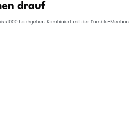
nen drauf
zt bis x1000 hochgehen. Kombiniert mit der Tumble-Mechani