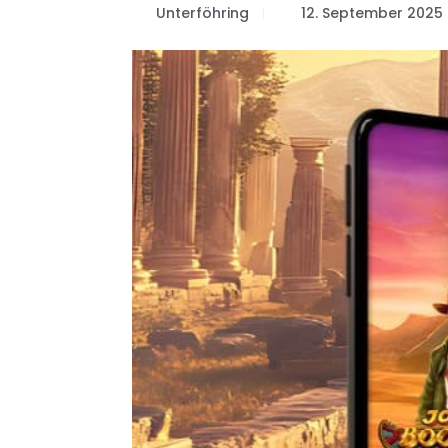
Unterföhring
12. September 2025