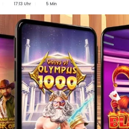
17:13 Uhr
5 Min