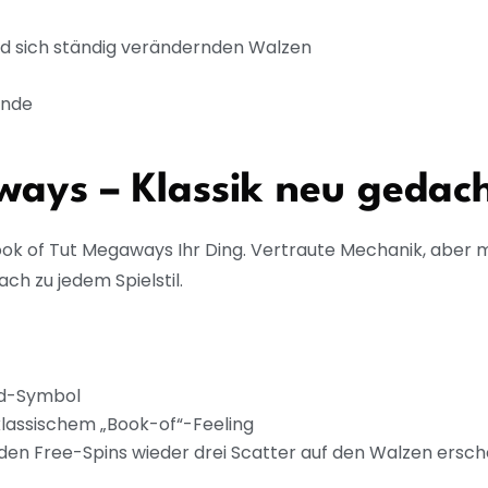
nd sich ständig verändernden Walzen
unde
ways – Klassik neu gedac
ook of Tut Megaways Ihr Ding. Vertraute Mechanik, aber 
ch zu jedem Spielstil.
ld-Symbol
 klassischem „Book-of“-Feeling
 den Free-Spins wieder drei Scatter auf den Walzen ersc