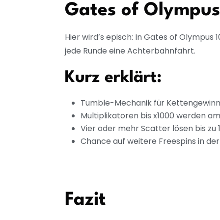
Gates of Olympus 
Hier wird’s episch: In Gates of Olympus 
jede Runde eine Achterbahnfahrt.
Kurz erklärt:
Tumble-Mechanik für Kettengewin
Multiplikatoren bis x1000 werden 
Vier oder mehr Scatter lösen bis zu 1
Chance auf weitere Freespins in de
Fazit