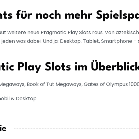
hts für noch mehr Spielsp
aut weitere neue Pragmatic Play Slots raus. Von aztekisc
r jeden was dabei. Und ja: Desktop, Tablet, Smartphone – a
ic Play Slots im Überblic
 Megaways, Book of Tut Megaways, Gates of Olympus 100
obil & Desktop
ie