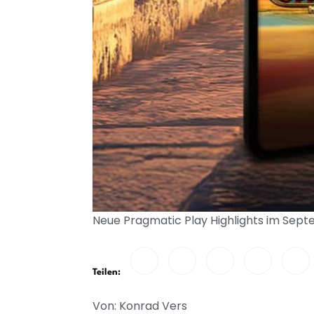
Neue Pragmatic Play Highlights im Septe
Teilen:
Von: Konrad Vers