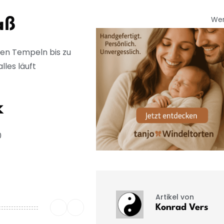
We
aß
hen Tempeln bis zu
lles läuft
k
0
Artikel von
Konrad Vers