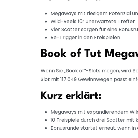
Megaways mit riesigem Potenzial u
Wild-Reels für unerwartete Treffer
Vier Scatter sorgen für eine Bonusr
Re-Trigger in den Freispielen
Book of Tut Mega
Wenn Sie „Book of“-Slots mögen, wird B
Slot mit 117.649 Gewinnwegen passt einfa
Kurz erklärt:
Megaways mit expandierendem Wi
10 Freispiele durch drei Scatter mit
Bonusrunde startet erneut, wenn in