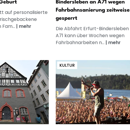
Geburt
Bindersleben an A71 wegen
Fahrbahnsanierung zeitweise
t auf personalisierte
gesperrt
frischgebackene
n Fam...
|
mehr
Die Abfahrt Erfurt-Bindersleben
A71 kann über Wochen wegen
Fahrbahnarbeiten n...
|
mehr
KULTUR