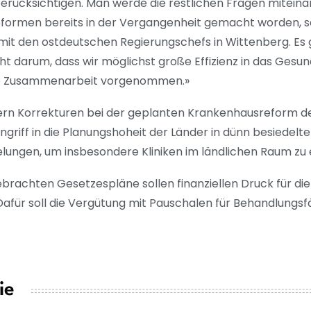
berücksichtigen. Man werde die restlichen Fragen mitein
reformen bereits in der Vergangenheit gemacht worden, 
mit den ostdeutschen Regierungschefs in Wittenberg. Es 
ht darum, dass wir möglichst große Effizienz in das Ges
ute Zusammenarbeit vorgenommen.»
ern Korrekturen bei der geplanten Krankenhausreform d
ngriff in die Planungshoheit der Länder in dünn besiedelt
gelungen, um insbesondere Kliniken im ländlichen Raum zu 
rachten Gesetzespläne sollen finanziellen Druck für die
 Dafür soll die Vergütung mit Pauschalen für Behandlungsf
ie