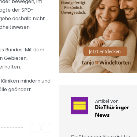
ander bewegen, im
sagte der SPD-
gehe deshalb nicht
undheitswesen
es Bundes. Mit dem
en Gebieten,
erhalten.
 Kliniken mindern und
älle geändert
Artikel von
DieThüringer
News
DieThüringer News ist für