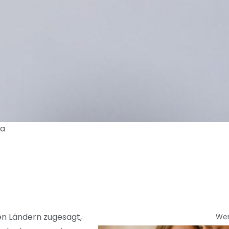
pa
en Ländern zugesagt,
We