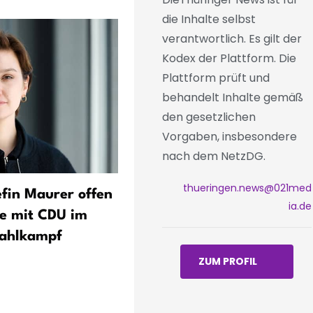
die Inhalte selbst
verantwortlich. Es gilt der
Kodex der Plattform. Die
Plattform prüft und
behandelt Inhalte gemäß
den gesetzlichen
Vorgaben, insbesondere
nach dem NetzDG.
thueringen.news@021med
fin Maurer offen
Thüringen: Halbjahresbila
ia.de
e mit CDU im
zum kommunalen
ahlkampf
Investitionsprogramm – 16
Mio. Euro beantragt, 130 
ZUM PROFIL
ausgezahlt