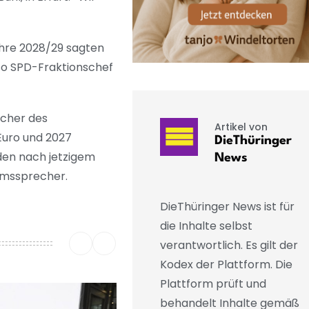
hre 2028/29 sagten
 so SPD-Fraktionschef
echer des
Artikel von
Euro und 2027
DieThüringer
den nach jetzigem
News
iumssprecher.
DieThüringer News ist für
die Inhalte selbst
verantwortlich. Es gilt der
Kodex der Plattform. Die
Plattform prüft und
behandelt Inhalte gemäß