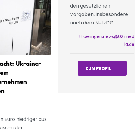
den gesetzlichen
Vorgaben, insbesondere
nach dem NetzDG.
thueringen.news@021med
ia.de
cht: Ukrainer
Linke-Co-Chefin Maurer o
ZUM PROFIL
hem
für Gespräche mit CDU im
ernehmen
Thüringen-Wahlkampf
en
n Euro niedriger aus
Kassen der