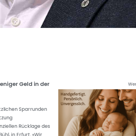
niger Geld in der
We
ätzlichen Sparrunden
tzung
nziellen Rücklage des
l, in Erfurt. «Wir