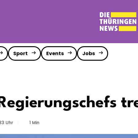
Sport
Events
Jobs
egierungschefs tref
33 Uhr
1 Min