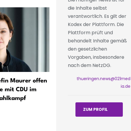
die Inhalte selbst
verantwortlich. Es gilt der
Kodex der Plattform. Die
Plattform prüft und
behandelt Inhalte gemäß
den gesetzlichen
Vorgaben, insbesondere
nach dem NetzDG.
thueringen.news@021med
fin Maurer offen
Thüringen: Halbjahresbila
ia.de
e mit CDU im
zum kommunalen
ahlkampf
Investitionsprogramm – 16
Mio. Euro beantragt, 130 
ZUM PROFIL
ausgezahlt