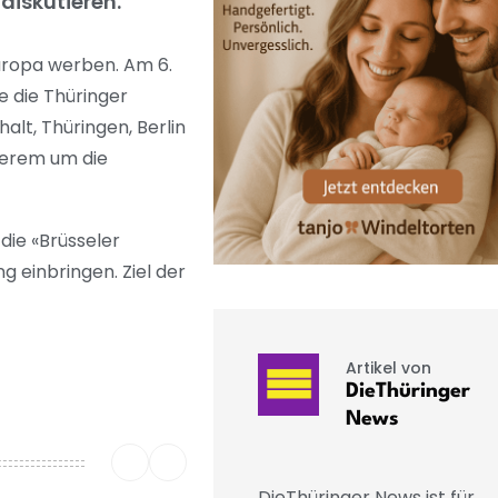
diskutieren.
Europa werben. Am 6.
 die Thüringer
lt, Thüringen, Berlin
derem um die
die «Brüsseler
g einbringen. Ziel der
Artikel von
DieThüringer
News
DieThüringer News ist für