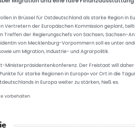
ber Migration und eine faire Finanzausstattung 
llen in Brüssel für Ostdeutschland als starke Region in 
Vertretern der Europäischen Kommission geplant, teilte
ten Treffen der Regierungschefs von Sachsen, Sachsen-Anha
sidentin von Mecklenburg-Vorpommern soll es unter an
wie um Migration, Industrie- und Agrarpolitik.
t-Ministerpräsidentenkonferenz. Der Freistaat will daher 
unkte für starke Regionen in Europa» vor Ort in die Tagun
tdeutschlands in Europa weiter zu stärken, hieß es.
te vorbehalten
ie