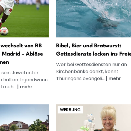
wechselt von RB
Bibel, Bier und Bratwurst:
l Madrid – Ablöse
Gottesdienste locken ins Frei
onen
Wer bei Gottesdiensten nur an
Kirchenbänke denkt, kennt
e sein Juwel unter
Thüringens evangeli...
|
mehr
n halten. Irgendwann
d meh...
|
mehr
WERBUNG