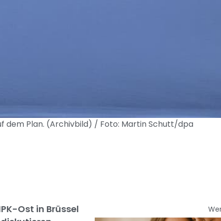
f dem Plan. (Archivbild) / Foto: Martin Schutt/dpa
K-Ost in Brüssel
We