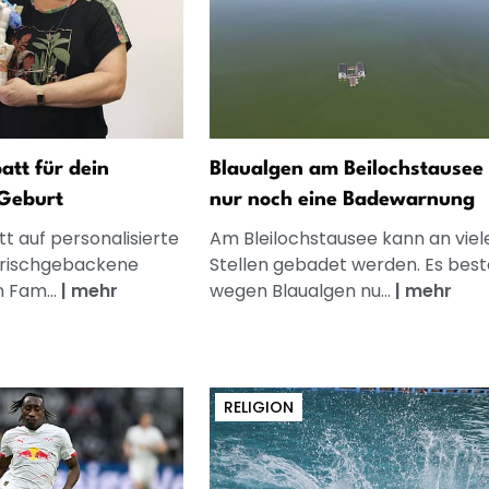
att für dein
Blaualgen am Beilochstausee 
Geburt
nur noch eine Badewarnung
t auf personalisierte
Am Bleilochstausee kann an viel
frischgebackene
Stellen gebadet werden. Es best
n Fam...
|
mehr
wegen Blaualgen nu...
|
mehr
RELIGION