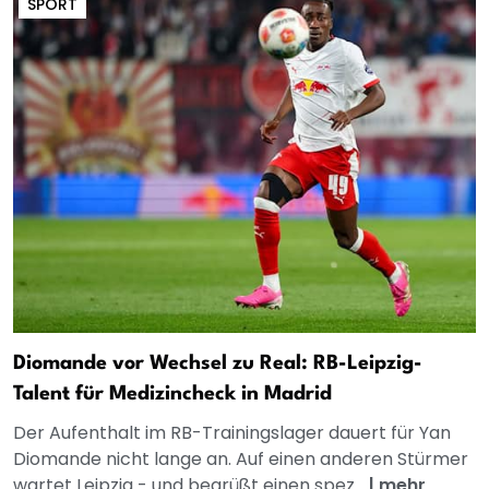
SPORT
Diomande vor Wechsel zu Real: RB-Leipzig-
Talent für Medizincheck in Madrid
Der Aufenthalt im RB-Trainingslager dauert für Yan
Diomande nicht lange an. Auf einen anderen Stürmer
wartet Leipzig - und begrüßt einen spez...
|
mehr