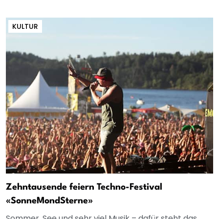
KULTUR
Zehntausende feiern Techno-Festival
«SonneMondSterne»
Sommer, See und sehr viel Musik – dafür steht das