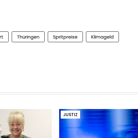
rt
Thüringen
Spritpreise
Klimageld
JUSTIZ