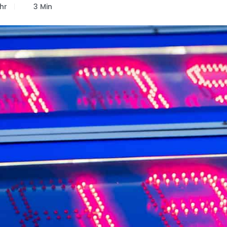
hr
3 Min