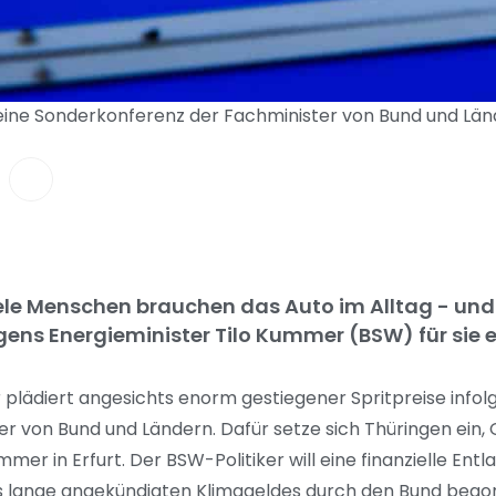
 eine Sonderkonferenz der Fachminister von Bund und Län
iele Menschen brauchen das Auto im Alltag - un
ens Energieminister Tilo Kummer (BSW) für sie er
plädiert angesichts enorm gestiegener Spritpreise infolg
er von Bund und Ländern. Dafür setze sich Thüringen ein,
er in Erfurt. Der BSW-Politiker will eine finanzielle Entl
s lange angekündigten Klimageldes durch den Bund begon