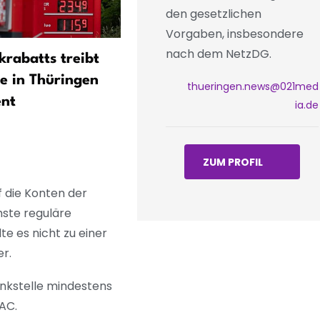
den gesetzlichen
Vorgaben, insbesondere
nach dem NetzDG.
krabatts treibt
Rettungssanitäter stoppen
e in Thüringen
betrunkene Autofahrerin (
thueringen.news@021med
ent
in Erfurt
ia.de
ZUM PROFIL
f die Konten der
hste reguläre
te es nicht zu einer
er.
nkstelle mindestens
DAC.