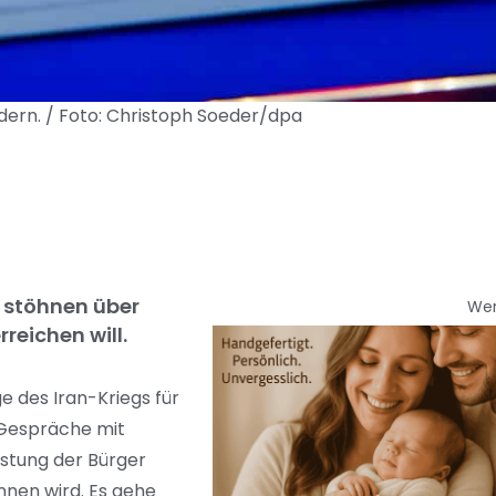
dern. / Foto: Christoph Soeder/dpa
d stöhnen über
We
reichen will.
e des Iran-Kriegs für
 Gespräche mit
astung der Bürger
nen wird. Es gehe