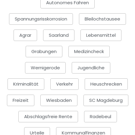
Autonomes Fahren
Spannungsrisskorrosion
Bleilochstausee
Agrar
Saarland
Lebensmittel
Grabungen
Medizincheck
Wernigerode
Jugendliche
Kriminalität
Verkehr
Heuschrecken
Freizeit
Wiesbaden
SC Magdeburg
Abschlagsfreie Rente
Radebeul
Urteile
Kommunalfinanzen