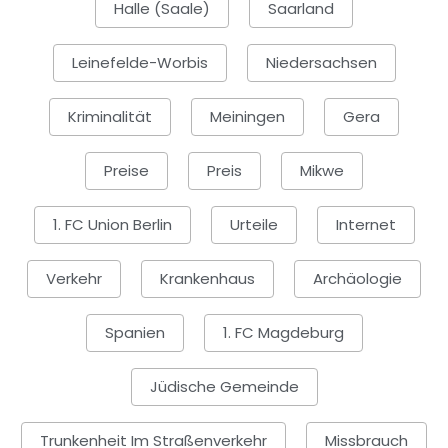
Halle (Saale)
Saarland
Leinefelde-Worbis
Niedersachsen
Kriminalität
Meiningen
Gera
Preise
Preis
Mikwe
1. FC Union Berlin
Urteile
Internet
Verkehr
Krankenhaus
Archäologie
Spanien
1. FC Magdeburg
Jüdische Gemeinde
Trunkenheit Im Straßenverkehr
Missbrauch