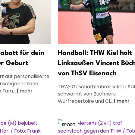
abatt für dein
Handball: THW Kiel holt
ur Geburt
Linksaußen Vincent Büc
von ThSV Eisenach
t auf personalisierte
frischgebackene
THW-Geschäftsführer Viktor Szil
n Fam...
|
mehr
schwärmt von Büchners
Wurfrepertoire und Cl...
|
mehr
SPORT