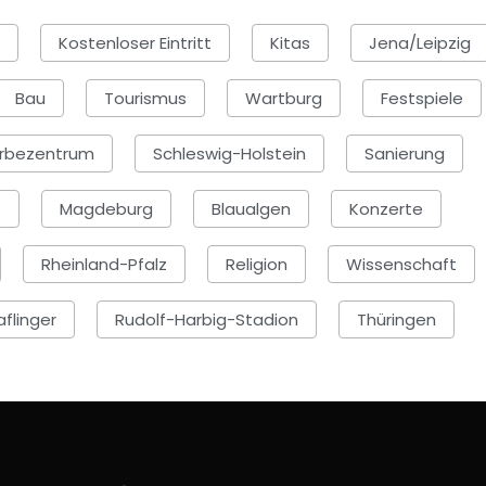
Kostenloser Eintritt
Kitas
Jena/Leipzig
Bau
Tourismus
Wartburg
Festspiele
rbezentrum
Schleswig-Holstein
Sanierung
e
Magdeburg
Blaualgen
Konzerte
Rheinland-Pfalz
Religion
Wissenschaft
aflinger
Rudolf-Harbig-Stadion
Thüringen