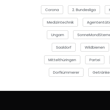
Corona
2. Bundesliga
Medizintechnik
Agententäti
Ungarn
SonneMondStern
Saaldorf
Wildbienen
Mittelthüringen
Partei
Dorfkümmerer
Getränke