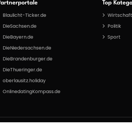
Partnerportale
Top Katego
Blaulicht-Ticker.de
Wirtschaf
DieSachsen.de
Politik
DieBayern.de
Sport
DieNiedersachsen.de
DieBrandenburger.de
DieThueringer.de
oberlausitz.holiday
OnlinedatingKompass.de
x
Impressum
Datenschutz
Nutzungsbeding