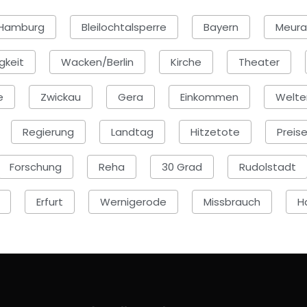
Hamburg
Bleilochtalsperre
Bayern
Meura
gkeit
Wacken/Berlin
Kirche
Theater
e
Zwickau
Gera
Einkommen
Welte
Regierung
Landtag
Hitzetote
Preis
Forschung
Reha
30 Grad
Rudolstadt
Erfurt
Wernigerode
Missbrauch
H