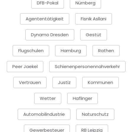
DFB-Pokal
Nürnberg
Agententätigkeit
Fisnik Asllani
Dynamo Dresden
Gestüt
Flugschulen
Hamburg
Rathen
Peer Jaekel
Schienenpersonennahverkehr
Vertrauen
Justiz
Kommunen
Wetter
Haflinger
Automobilindustrie
Naturschutz
Gewerbesteuer
RB Leipzig