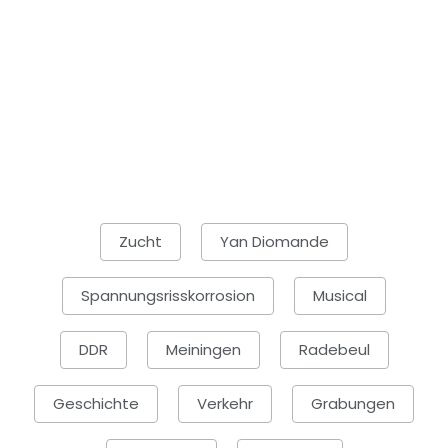
Zucht
Yan Diomande
Spannungsrisskorrosion
Musical
DDR
Meiningen
Radebeul
Geschichte
Verkehr
Grabungen