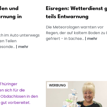
ßen und
Eisregen: Wetterdienst g
rnung in
teils Entwarnung
Die Meteorologen warnten vor
Regen, der auf kaltem Boden zu E
h im Auto unterwegs
gefriert - in Sachse...
|
mehr
igen Teilen
sonde...
|
mehr
WERBUNG