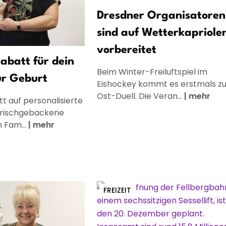
Dresdner Organisatoren
sind auf Wetterkapriole
vorbereitet
abatt für dein
Beim Winter-Freiluftspiel im
ur Geburt
Eishockey kommt es erstmals z
Ost-Duell. Die Veran...
|
mehr
t auf personalisierte
frischgebackene
n Fam...
|
mehr
FREIZEIT