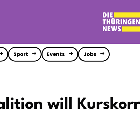
Sport
Events
Jobs
ition will Kurskorr