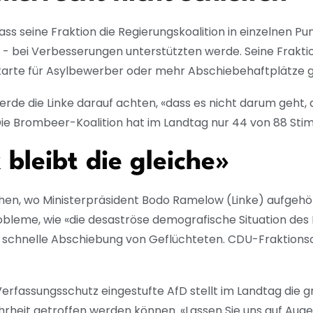
, dass seine Fraktion die Regierungskoalition in einzelnen
l - bei Verbesserungen unterstützten werde. Seine Frakti
hlkarte für Asylbewerber oder mehr Abschiebehaftplätze
de die Linke darauf achten, «dass es nicht darum geht, d
Die Brombeer-Koalition hat im Landtag nur 44 von 88 Sti
 bleibt die gleiche»
hen, wo Ministerpräsident Bodo Ramelow (Linke) aufgehör
Probleme, wie «die desaströse demografische Situation des
 die schnelle Abschiebung von Geflüchteten. CDU-Fraktion
erfassungsschutz eingestufte AfD stellt im Landtag die g
hrheit getroffen werden können. «Lassen Sie uns auf Au