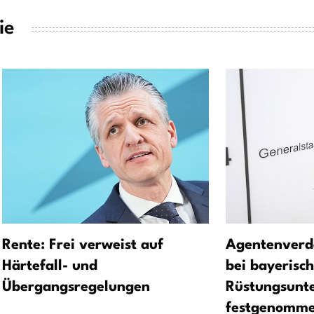
ie
Rente: Frei verweist auf
Agentenverda
Härtefall- und
bei bayerisc
Übergangsregelungen
Rüstungsunt
festgenomm