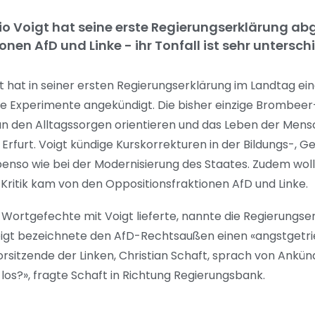
o Voigt hat seine erste Regierungserklärung abg
n AfD und Linke - ihr Tonfall ist sehr unterschi
 hat in seiner ersten Regierungserklärung im Landtag eine
Experimente angekündigt. Die bisher einzige Brombeer-
an den Alltagssorgen orientieren und das Leben der Men
Erfurt. Voigt kündige Kurskorrekturen in der Bildungs-, G
ebenso wie bei der Modernisierung des Staates. Zudem wol
itik kam von den Oppositionsfraktionen AfD und Linke.
 Wortgefechte mit Voigt lieferte, nannte die Regierungse
gt bezeichnete den AfD-Rechtsaußen einen «angstgetrieb
rsitzende der Linken, Christian Schaft, sprach von Ankünd
os?», fragte Schaft in Richtung Regierungsbank.