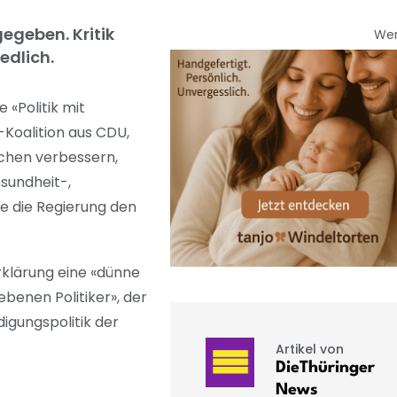
egeben. Kritik
We
edlich.
 «Politik mit
Koalition aus CDU,
schen verbessern,
esundheit-,
le die Regierung den
rklärung eine «dünne
enen Politiker», der
igungspolitik der
Artikel von
DieThüringer
News