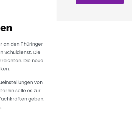
ken
er an den Thüringer
 Schuldienst. Die
rreichten. Die neue
cken.
eueinstellungen von
erhin solle es zur
 Fachkräften geben.
n.