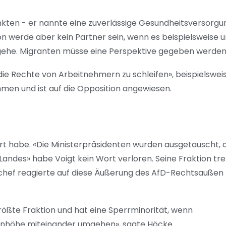
 Punkten - er nannte eine zuverlässige Gesundheitsversorgu
on werde aber kein Partner sein, wenn es beispielsweise 
 gehe. Migranten müsse eine Perspektive gegeben werden
ie Rechte von Arbeitnehmern zu schleifen», beispielswei
mmen und ist auf die Opposition angewiesen.
t habe. «Die Ministerpräsidenten wurden ausgetauscht, d
 Landes» habe Voigt kein Wort verloren. Seine Fraktion tr
schef reagierte auf diese Äußerung des AfD-Rechtsaußen 
rößte Fraktion und hat eine Sperrminorität, wenn
genhöhe miteinander umgehen», sagte Höcke.