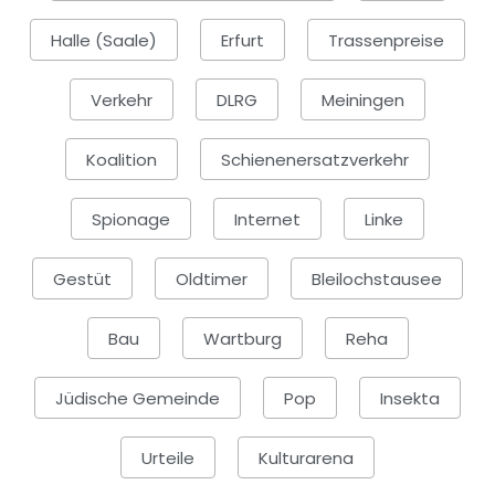
Halle (Saale)
Erfurt
Trassenpreise
Verkehr
DLRG
Meiningen
Koalition
Schienenersatzverkehr
Spionage
Internet
Linke
Gestüt
Oldtimer
Bleilochstausee
Bau
Wartburg
Reha
Jüdische Gemeinde
Pop
Insekta
Urteile
Kulturarena