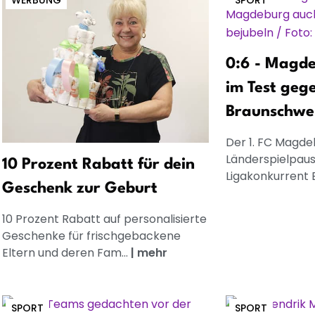
WERBUNG
SPORT
0:6 - Magd
im Test geg
Braunschwe
Der 1. FC Magde
Länderspielpau
10 Prozent Rabatt für dein
Ligakonkurrent E
Geschenk zur Geburt
10 Prozent Rabatt auf personalisierte
Geschenke für frischgebackene
Eltern und deren Fam...
|
mehr
SPORT
SPORT