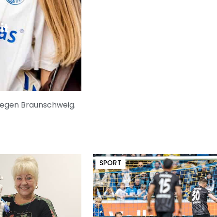
it
gegen Braunschweig.
SPORT