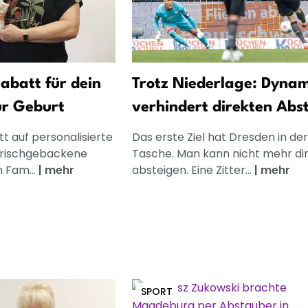
abatt für dein
Trotz Niederlage: Dyna
ur Geburt
verhindert direkten Abs
t auf personalisierte
Das erste Ziel hat Dresden in der
frischgebackene
Tasche. Man kann nicht mehr di
n Fam...
|
mehr
absteigen. Eine Zitter...
|
mehr
SPORT