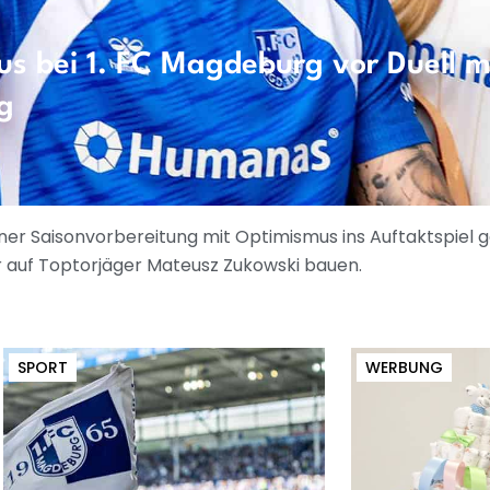
us bei 1. FC Magdeburg vor Duell m
g
er Saisonvorbereitung mit Optimismus ins Auftaktspiel 
 auf Toptorjäger Mateusz Zukowski bauen.
SPORT
WERBUNG