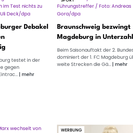
SPORT
eburger Debakel
Braunschweig bezwingt
en
Magdeburg in Unterzah
ig
Beim Saisonauftakt der 2. Bundes
dominiert der 1. FC Magdeburg ü
burg testet in der
weite Strecken die Gä...
|
mehr
se gegen
intrac...
|
mehr
WERBUNG