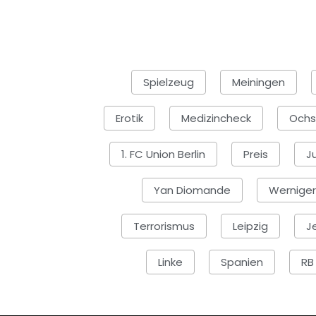
Spielzeug
Meiningen
Erotik
Medizincheck
Ochs
1. FC Union Berlin
Preis
Ju
Yan Diomande
Wernige
Terrorismus
Leipzig
J
Linke
Spanien
RB