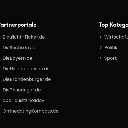
Partnerportale
Top Katego
Blaulicht-Ticker.de
Wirtschaf
DieSachsen.de
Politik
DieBayern.de
Sport
DieNiedersachsen.de
DieBrandenburger.de
DieThueringer.de
oberlausitz.holiday
OnlinedatingKompass.de