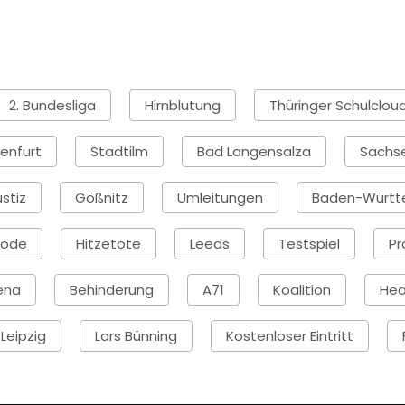
2. Bundesliga
Hirnblutung
Thüringer Schulclou
enfurt
Stadtilm
Bad Langensalza
Sachs
stiz
Gößnitz
Umleitungen
Baden-Württ
rode
Hitzetote
Leeds
Testspiel
Pr
ena
Behinderung
A71
Koalition
Hea
 Leipzig
Lars Bünning
Kostenloser Eintritt