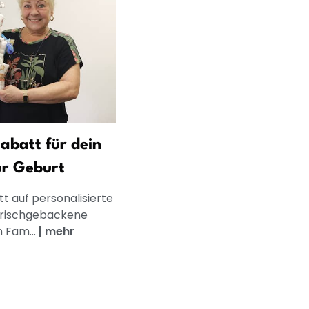
abatt für dein
ur Geburt
t auf personalisierte
frischgebackene
n Fam...
|
mehr