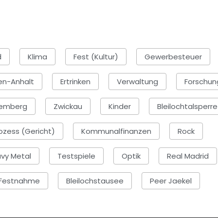
d
Klima
Fest (Kultur)
Gewerbesteuer
en-Anhalt
Ertrinken
Verwaltung
Forschun
emberg
Zwickau
Kinder
Bleilochtalsperre
ozess (Gericht)
Kommunalfinanzen
Rock
vy Metal
Testspiele
Optik
Real Madrid
Festnahme
Bleilochstausee
Peer Jaekel