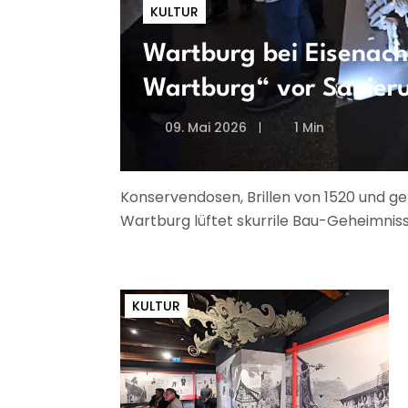
KULTUR
Wartburg bei Eisenach:
Wartburg“ vor Sanier
09. Mai 2026
1 Min
Konservendosen, Brillen von 1520 und g
Wartburg lüftet skurrile Bau-Geheimniss
KULTUR