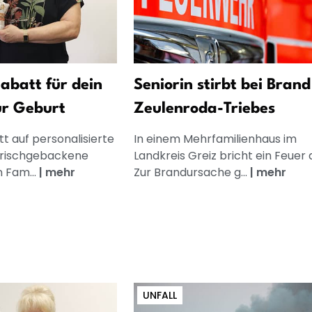
abatt für dein
Seniorin stirbt bei Brand
ur Geburt
Zeulenroda-Triebes
t auf personalisierte
In einem Mehrfamilienhaus im
frischgebackene
Landkreis Greiz bricht ein Feuer 
n Fam...
|
mehr
Zur Brandursache g...
|
mehr
UNFALL