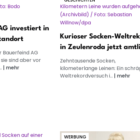
GESCHICHTEN
G investiert in
Kurioser Socken-Weltre
tandort
in Zeulenroda jetzt amtl
r Bauerfeind AG
 sie sind aber vor
Zehntausende Socken,
..
|
mehr
kilometerlange Leinen: Ein schrä
Weltrekordversuch i...
|
mehr
WERBUNG