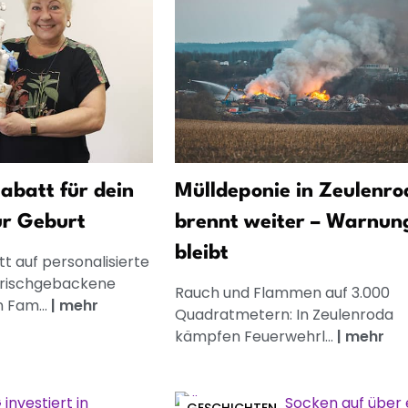
abatt für dein
Mülldeponie in Zeulenro
ur Geburt
brennt weiter – Warnun
bleibt
t auf personalisierte
frischgebackene
Rauch und Flammen auf 3.000
n Fam...
|
mehr
Quadratmetern: In Zeulenroda
kämpfen Feuerwehrl...
|
mehr