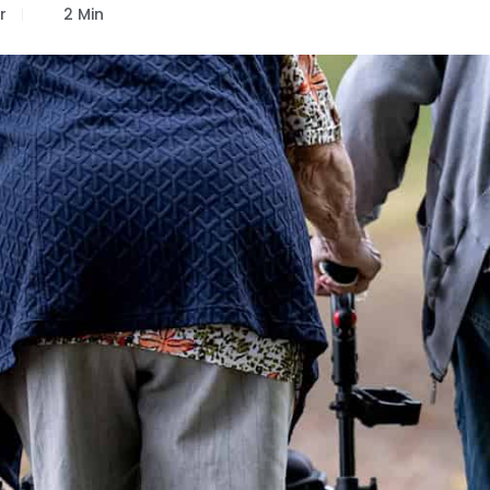
r
2 Min