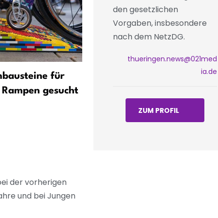
den gesetzlichen
Vorgaben, insbesondere
nach dem NetzDG.
thueringen.news@021med
ia.de
bausteine für
Mehr Dorfkümmerer in
e Rampen gesucht
Thüringen: 94 Helfer aus
Landesprogramm in acht
ZUM PROFIL
Landkreisen im Einsatz
ei der vorherigen
ahre und bei Jungen