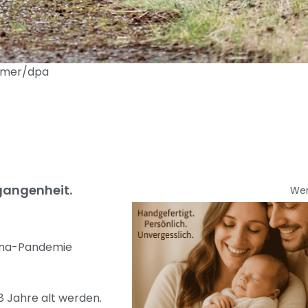
ommer/dpa
gangenheit.
We
rona-Pandemie
 Jahre alt werden.