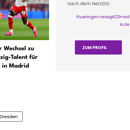
nach dem NetzDG.
thueringen.news@021med
ia.de
ZUM PROFIL
r Wechsel zu
Thüringen: Ein Badetoter b
zig-Talent für
Ende Juli – bundesweit 261
 in Madrid
Ertrunkene, Juni-Spitzenw
Dresden