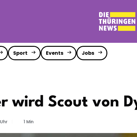
Sport
Events
Jobs
er wird Scout von 
 Uhr
1 Min