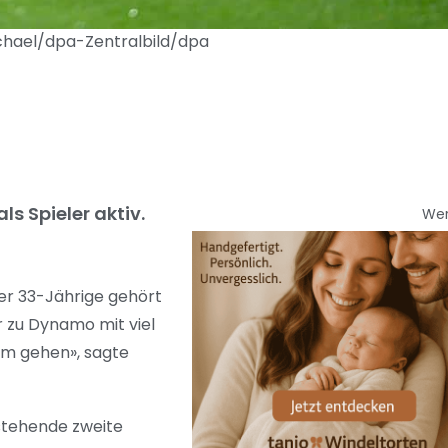
ichael/dpa-Zentralbild/dpa
s Spieler aktiv.
We
Der 33-Jährige gehört
r zu Dynamo mit viel
am gehen», sagte
stehende zweite