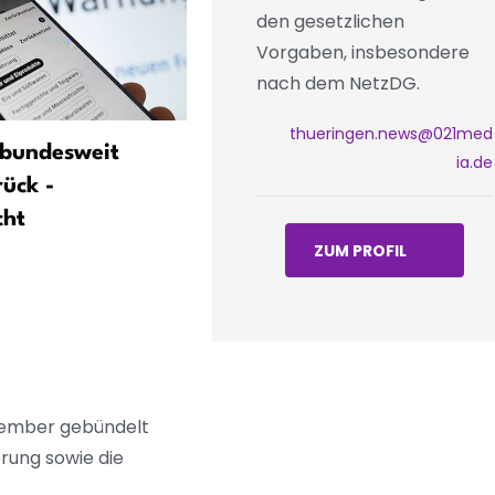
den gesetzlichen
Vorgaben, insbesondere
nach dem NetzDG.
thueringen.news@021med
 bundesweit
China-Geschäft macht Car
ia.de
rück -
Zeiss Meditec weiter Prob
cht
ZUM PROFIL
ezember gebündelt
erung sowie die