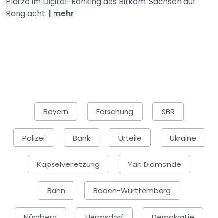
Plätze im Digital-Ranking des Bitkom. Sachsen auf
Rang acht.
|
mehr
Bayern
Forschung
SBR
Polizei
Bank
Urteile
Ukraine
Kapselverletzung
Yan Diomande
Bahn
Baden-Württemberg
Nürnberg
Hermsdorf
Demokratie