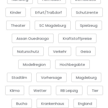
Kinder
Erfurt/Traßdorf
Schutzrente
Theater
SC Magdeburg
Spielzeug
Assan Ouedraogo
Kraftstoffpreise
Naturschutz
Verkehr
Geisa
Modellregion
Hochbegabte
Stadtilm
Vorhersage
Magdeburg
Klima
Wetter
RB Leipzig
Tier
Bucha
Krankenhaus
England