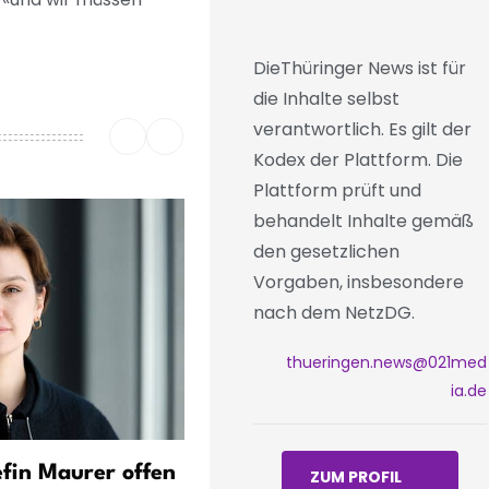
DieThüringer News ist für
die Inhalte selbst
verantwortlich. Es gilt der
Kodex der Plattform. Die
Plattform prüft und
behandelt Inhalte gemäß
den gesetzlichen
Vorgaben, insbesondere
nach dem NetzDG.
thueringen.news@021med
ia.de
fin Maurer offen
Thüringen: Halbjahresbila
ZUM PROFIL