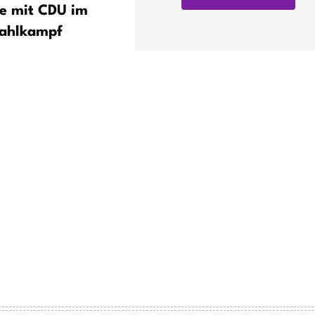
e mit CDU im
zum kommunalen
ahlkampf
Investitionsprogramm – 16
Mio. Euro beantragt, 130 
ausgezahlt