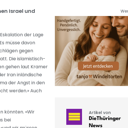
en Israel und
We
Eskalation der Lage
. Es müsse davon
schlägen gegen
t. Die islamistisch-
ren gehen laut Kramer
er Iran inländische
lima der Angst in den
wächt werden.» Auch
en könnten. «Wir
Artikel von
DieThüringer
s bei
News
 «und wir müssen