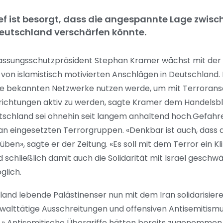
 ist besorgt, dass die angespannte Lage zwisch
eutschland verschärfen könnte.
assungsschutzpräsident Stephan Kramer wächst mit der 
 von islamistisch motivierten Anschlägen in Deutschland
ine bekannten Netzwerke nutzen werde, um mit Terroran
nrichtungen aktiv zu werden, sagte Kramer dem Handelsblat
tschland sei ohnehin seit langem anhaltend hoch.Gefah
n eingesetzten Terrorgruppen. «Denkbar ist auch, dass d
ben», sagte er der Zeitung. «Es soll mit dem Terror ein K
schließlich damit auch die Solidarität mit Israel gesch
glich.
land lebende Palästinenser nun mit dem Iran solidarisier
walttätige Ausschreitungen und offensiven Antisemitismu
 Antisemitische Übergriffe hätten bereits zugenommen