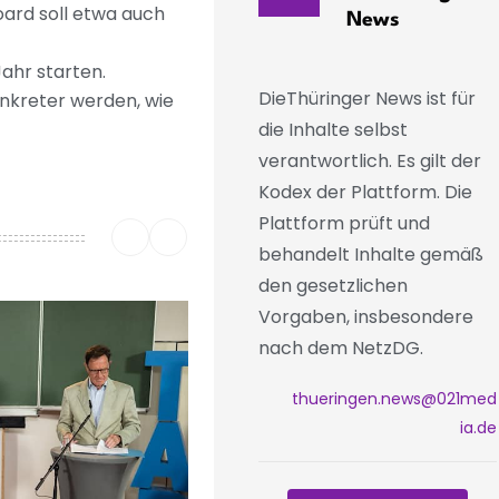
oard soll etwa auch
News
Jahr starten.
DieThüringer News ist für
onkreter werden, wie
die Inhalte selbst
verantwortlich. Es gilt der
Kodex der Plattform. Die
Plattform prüft und
behandelt Inhalte gemäß
den gesetzlichen
Vorgaben, insbesondere
nach dem NetzDG.
thueringen.news@021med
ia.de