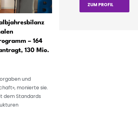
ZUM PROFIL
albjahresbilanz
Thüringen: Insekta-Projekt
alen
zeigt Erfolge – mehr
programm – 164
Wildbienen und Tagfalter
antragt, 130 Mio.
 Vorgaben und
haft», monierte sie.
it dem Standards
rukturen