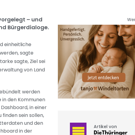
 vorgelegt – und
We
und Bürgerdialoge.
d einheitliche
r werden, sagte
arke sagte, Ziel sei
Verwaltung von Land
 gebündelt werden
ebe in den Kommunen
 Dashboard, in einer
finden sein sollen,
etterdaten und den
Artikel von
shboard in der
DieThüringer