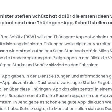
inister Steffen Schütz hat dafür die ersten Ideen
Geplant sind eine Thüringen-App, Schnittstellen 
effen Schütz (BSW) will eine Thüringen-App entwickeln un
alisierung definieren. Thüringen wolle digitaler Vorreite
n wir erstmal aufholen.» Seine Staatssekretärin Milen St
e die Landesregierung drei Zielgruppen in den Blick: die 
rger. Starke und Schütz skizzierten den Fahrplan:
en-App geben, in der Dienstleistungen und Informationen
gen-App als zentrales Dashboard vor», sagte Starke. Es g
llen über diese Thüringen-App das alles zentral in einem
ls Beispiele nannte Starke Bauanträge, die in der App zu 
mtern. In Jena gebe es schon eine gute App, die auch W
iert habe. Schütz sagte, die Menschen sollen sich das Da