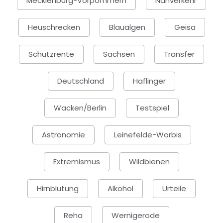
Mecklenburg-Vorpommern
Nahverkehr
Heuschrecken
Blaualgen
Geisa
Schutzrente
Sachsen
Transfer
Deutschland
Haflinger
Wacken/Berlin
Testspiel
Astronomie
Leinefelde-Worbis
Extremismus
Wildbienen
Hirnblutung
Alkohol
Urteile
Reha
Wernigerode